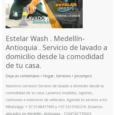
.
Medellín-
Antioquia
.
Servicio
Estelar Wash . Medellín-
de
lavado
Antioquia . Servicio de lavado a
a
domicilio desde la comodidad
domicilio
de tu casa.
desde
la
Deja un comentario
/
Hogar
,
Servicios
/
yocompro
comodidad
de
Nuestros servicios Servicio de lavado a domicilio desde la
tu
comodidad de tu casa. Lavamos muebles, tapetes,
casa.
colchones e interiores de vehículos. Agenda tu servicio a los
WhatsApp: + 57 3108477495 y +57 3215182216. Estamos
ubicados en Medellín- Antioquia. CONTÁCTENOS