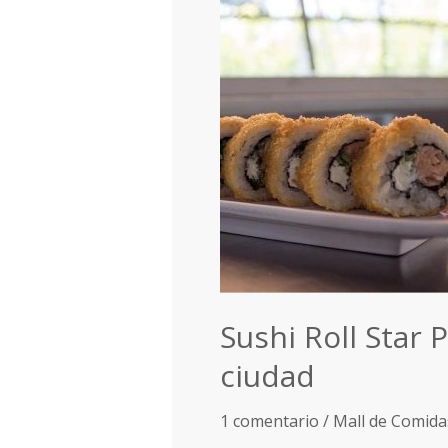
Sushi
Roll
Star
Pereira
y
Dosquebradas.
El
mejor
Sushi
de
la
ciudad
Sushi Roll Star 
ciudad
1 comentario
/
Mall de Comida