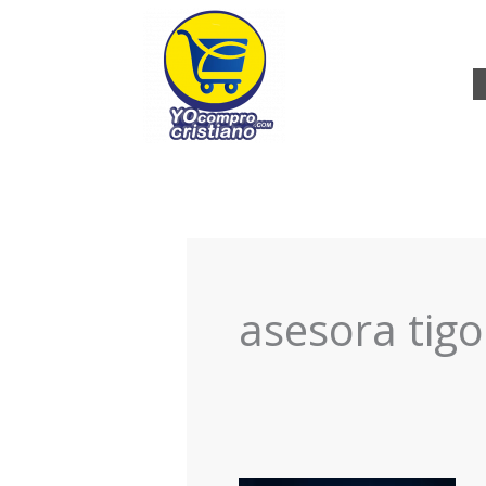
Ir
al
contenido
asesora tigo