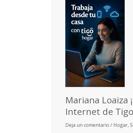
Mariana
Loaiza
¡Disfruta
de
la
velocidad
sin
límites
con
el
Internet
de
Mariana Loaiza ¡
Tigo
Internet de Tig
Deja un comentario
/
Hogar
,
S